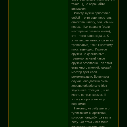
такие...), не обращайте
внимания.
Иногда нужно привезти с
собой что-то еще: перстень
епископа, шпагу, волшебный
посох... Как правило (если
мастера не сказали иного),
это - тоже ваша задача. К
этим вещам относятся те же
требования, что и к костюму,
плюс еще одно. Игровое
оружие не должно быть
травмоопасным! Какое
оружие безопасно - об этом
есть много мнений, каждый
мастер дает свои
рекомендации. Во всяком
случае, оно должно быть
хорошо обработано (без
заусенцев, трещин...) и не
иметь острых кромок. К
этому вопросу мы еще
вернемся.
Наконец, не забудем и о
туристском снаряжении,
которое понадобится вам в
лесу. Об этом и без меня
написаны многие тома,