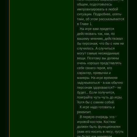
общем, подготовьтесь
импровизировать в любой
ситуации. Подробнее, опять-
таки, об этом рассказывается
в Главе 1.
На игре вам придется
действовать так, как, по
вашему мнению, действовал
бы персонаж, что бы с ним ни
случилось. А случиться
могут самые неожиданные
вещи. Поэтому вы должны
очень хорошо представлять
себе своего героя, его
характер, привычки и
манеры. На игре времени
задумываться - а как обычно
персонаж здоровается? - не
будет... Если получится,
поиграйте чуть-чуть до игры.
Хотя бы с самим собой.
К игре надо готовить и
реквизит.
В первую очередь это -
игровой костюм. Костюм
должен быть функционален
(вам его носить в лесу; пусть
он будет как минимум