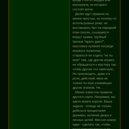
материала, из которого
состоят мечи.
Далее идут правила не
менее простые, но почему-то
используемые реже: не
высовывать быт на передний
план (носки, сушащиеся
вокруг храма, трубный
призыв "жрать дают!",
массовые купания посреди
игрового полигона),
стараться не ходить "не по
игре" там, где другие играют,
не обращаться к мастеру так,
чтобы другие это замечали...
Не производить, даже и в
роли, действий, явно не
только по игре унижающих
других игроков. Не...
Менее известны правила
другого сорта. Например, вы
едете играть короля. Ваша
задача - отнюдь не только
добиться процветания
державы, величия двора и
личных целей. Миссия номер
один - сделать так, чтобы
ваши верноподданные во