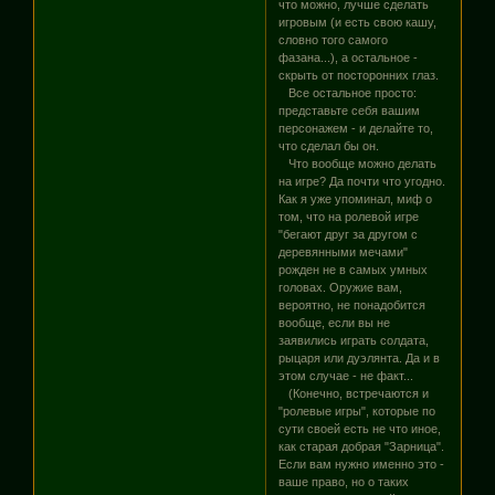
что можно, лучше сделать
игровым (и есть свою кашу,
словно того самого
фазана...), а остальное -
скрыть от посторонних глаз.
Все остальное просто:
представьте себя вашим
персонажем - и делайте то,
что сделал бы он.
Что вообще можно делать
на игре? Да почти что угодно.
Как я уже упоминал, миф о
том, что на ролевой игре
"бегают друг за другом с
деревянными мечами"
рожден не в самых умных
головах. Оружие вам,
вероятно, не понадобится
вообще, если вы не
заявились играть солдата,
рыцаря или дуэлянта. Да и в
этом случае - не факт...
(Конечно, встречаются и
"ролевые игры", которые по
сути своей есть не что иное,
как старая добрая "Зарница".
Если вам нужно именно это -
ваше право, но о таких