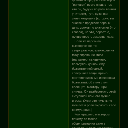
"виновен" всего лишь в том,
что он, будучи по роли вашим
учителем, чуть хуже вас
знает медицину (которую вы
знаете в пределах первых
двух уроков по анатомии 8-го
класса), на это, вероятно,
лучше просто закрыть глаза.
Если же персонаж
вытворяет нечто
сверхужасное, влияющее на
моделирование мира
(например, священник,
пользуясь данной ему
божественной силой,
совершает вещи, прямо
противоположные интересам
божества), об этом стоит
сообщить мастеру. При
случае. Он разберется с этой
ситуацией намного лучше
игрока. (Хотя это ничуть не
мешает в роли выразить свое
возмущение.)
Кооперация с мастером
почему-то менее
общепризнанна даже в
основах. С древних времен