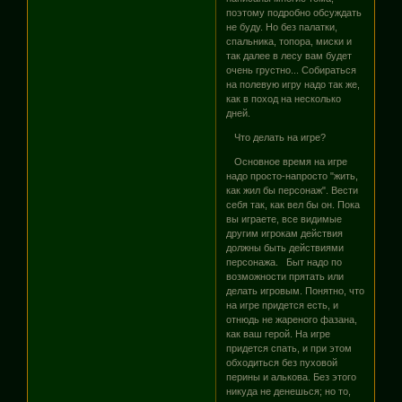
поэтому подробно обсуждать
не буду. Но без палатки,
спальника, топора, миски и
так далее в лесу вам будет
очень грустно... Собираться
на полевую игру надо так же,
как в поход на несколько
дней.
Что делать на игре?
Основное время на игре
надо просто-напросто "жить,
как жил бы персонаж". Вести
себя так, как вел бы он. Пока
вы играете, все видимые
другим игрокам действия
должны быть действиями
персонажа. Быт надо по
возможности прятать или
делать игровым. Понятно, что
на игре придется есть, и
отнюдь не жареного фазана,
как ваш герой. На игре
придется спать, и при этом
обходиться без пуховой
перины и алькова. Без этого
никуда не денешься; но то,