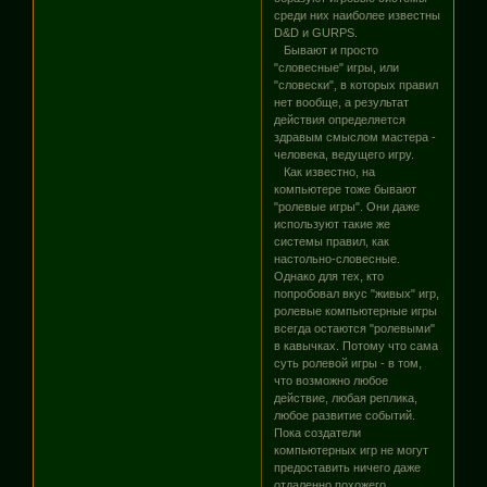
среди них наиболее известны
D&D и GURPS.
Бывают и просто
"словесные" игры, или
"словески", в которых правил
нет вообще, а результат
действия определяется
здравым смыслом мастера -
человека, ведущего игру.
Как известно, на
компьютере тоже бывают
"ролевые игры". Они даже
используют такие же
системы правил, как
настольно-словесные.
Однако для тех, кто
попробовал вкус "живых" игр,
ролевые компьютерные игры
всегда остаются "ролевыми"
в кавычках. Потому что сама
суть ролевой игры - в том,
что возможно любое
действие, любая реплика,
любое развитие событий.
Пока создатели
компьютерных игр не могут
предоставить ничего даже
отдаленно похожего.