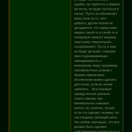
удобен, не порвется о первую
же ветку, не будет путаться в
ногах). Пусть он обозначает
вашу роль (а то, чего
доброго, другие игроки не
догадаются, что перед ними
маркиз такой-то и сякой-то и
ненароком нанесут вашему
персонажу смертельное
оскорбление!). Пусть в нем
не будет деталей, слишком
ярко подчеркивающих
принадлежность к
неигровому миру (например,
тренировочных штанов с
яркими лампасами).
Исключение можно сделать
для очков, если их нечем
заменить... Всю игровую
одежду вполне реально
сшить самому при
минимальных навыках
шитья, но, конечно, лучше,
если это сделает человек, по-
настоящему умеющий шить.
На снобов, кричащих, что все
должно быть сделано
собственными руками (есть и