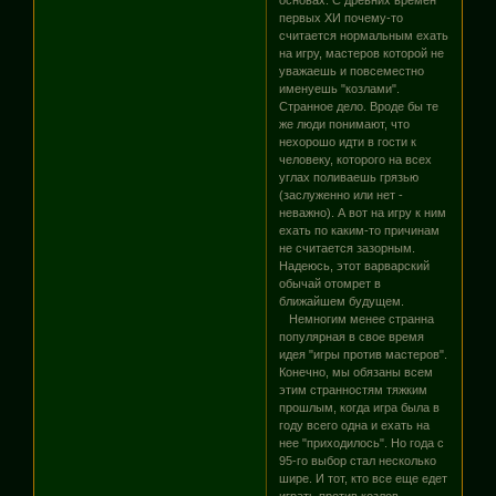
первых ХИ почему-то
считается нормальным ехать
на игру, мастеров которой не
уважаешь и повсеместно
именуешь "козлами".
Странное дело. Вроде бы те
же люди понимают, что
нехорошо идти в гости к
человеку, которого на всех
углах поливаешь грязью
(заслуженно или нет -
неважно). А вот на игру к ним
ехать по каким-то причинам
не считается зазорным.
Надеюсь, этот варварский
обычай отомрет в
ближайшем будущем.
Немногим менее странна
популярная в свое время
идея "игры против мастеров".
Конечно, мы обязаны всем
этим странностям тяжким
прошлым, когда игра была в
году всего одна и ехать на
нее "приходилось". Но года с
95-го выбор стал несколько
шире. И тот, кто все еще едет
играть против козлов-