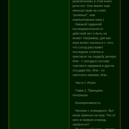
развлечениях в этой книге
речи нет. Они имеют еще
меньше прав на слово
"ролевые", чем
компьютерные игры.)
Никакой заданной
последовательности
действий нет и быть не
может. Например, для вас
игра может начаться с того,
что сосед расскажет
последние сплетни и
пригласит на свадьбу дочери.
Или - с похода в составе
торгового каравана в другое
государство. Или - со
светского приема. Или...
Часть I: Игрок
Глава 1: Принципы
отыгрыша
Кооперативность
Начнем с очевидного. Вот
игрок приехал на игру. Что от
него в первую очередь
требуется?
По меньшей мере - думаю,