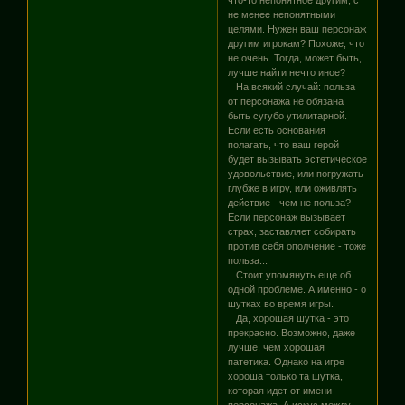
не менее непонятными
целями. Нужен ваш персонаж
другим игрокам? Похоже, что
не очень. Тогда, может быть,
лучше найти нечто иное?
На всякий случай: польза
от персонажа не обязана
быть сугубо утилитарной.
Если есть основания
полагать, что ваш герой
будет вызывать эстетическое
удовольствие, или погружать
глубже в игру, или оживлять
действие - чем не польза?
Если персонаж вызывает
страх, заставляет собирать
против себя ополчение - тоже
польза...
Стоит упомянуть еще об
одной проблеме. А именно - о
шутках во время игры.
Да, хорошая шутка - это
прекрасно. Возможно, даже
лучше, чем хорошая
патетика. Однако на игре
хороша только та шутка,
которая идет от имени
персонажа. А искус между