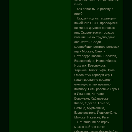
книгу.
Как попасть на ролевую
игру?
Каждый год на территории
покойного СССР проводится
не менее двухсот полевых
игр. Скорее всего, гораздо
больше, но их трудно даже
сосчитать. Среди
крупнейших центров ролевых
игр - Москва, Санкт-
Петербург, Казань, Саратов,
Екатеринбург, Новосибирск,
Иркутск, Красноярск,
Харьков, Томск, Уфа, Тула.
Около этих городов игры
гарантированно проходят
ежегодно и, как правило,
помногу. Есть ролевые клубы
в Иваново, Котласе,
Воронеже, Хабаровске,
Киеве, Одессе, Гомеле,
Речице, Мурманске,
Владивостоке, Йошкар-Оле,
Минске, Ижевске, Риге...
Объявления об играх
можно найти в сетях
(Интернет: wwwalexander6.ru,