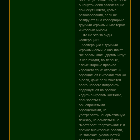
он внутри себя взлелеял, не
принесут ничего, кроме
разочарования, если не
базируются на кооперации с
другими игроками, мастером
и игровым миром.
Что же это за виды
кооперации?
Кооперацию с другими
игроками обычно называют
"не обламывать другим игру".
В нее входят, во-первых,
элементарные правила
хорошего тона: отвечать и
обращаться к игрокам только
в роли, даже если хочется
всего-навсего попросить
подвинуться на бревне...
ходить в игровом костюме,
пользоваться
общепринятыми
обращениями, не
употреблять ненормативную
лексику, не ссылаться на
"мастеров", "сертификаты" и
прочие внеигровые реалии,
не замечать условностей
вроде стен из жердей или