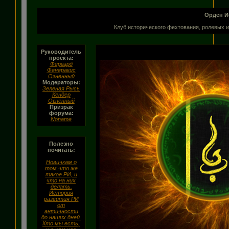
Орден И
Клуб исторического фехтования, ролевых и
Руководитель
проекта:
Фергард
Фенеракис
Огненный
Модераторы:
Зеленая Рысь
Кендер
Огненный
Призрак
форума:
Noname
Полезно
почитать:
Новичкам о
том что же
такое РИ, и
что на них
делать.
История
развития РИ
от
античности
до наших дней.
Кто мы есть,