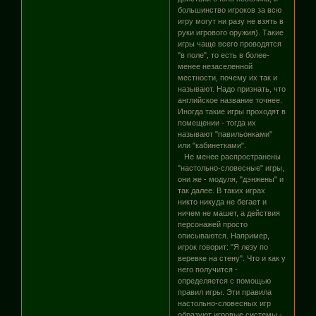
большинство игроков за всю
игру могут ни разу не взять в
руки игрового оружия). Такие
игры чаще всего проводятся
"в поле", то есть в более-
менее незаселенной
местности, почему их так и
называют. Надо признать, что
английское название точнее.
Иногда такие игры проходят в
помещении - тогда их
называют "павильонками"
или "кабинетками".
Не менее распространены
"настольно-словесные" игры,
они же - модуля, "дэнжены" и
так далее. В таких играх
никто никуда не бегает и
ничем не машет, а действия
персонажей просто
описываются. Например,
игрок говорит: "Я лезу по
веревке на стену". Что и как у
него получится -
определяется с помощью
правил игры. Эти правила
настольно-словесных игр
образуют игровые системы -