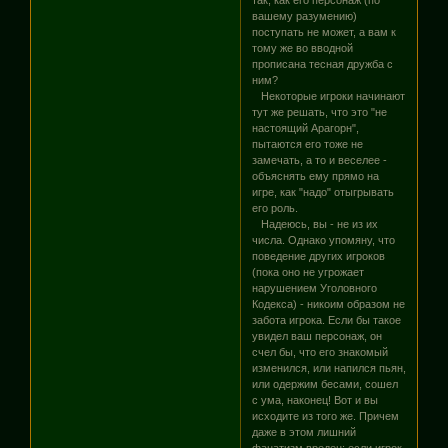
вашему разумению)
поступать не может, а вам к
тому же во вводной
прописана тесная дружба с
ним?
Некоторые игроки начинают
тут же решать, что это "не
настоящий Арагорн",
пытаются его тоже не
замечать, а то и веселее -
объяснять ему прямо на
игре, как "надо" отыгрывать
его роль.
Надеюсь, вы - не из их
числа. Однако упомяну, что
поведение других игроков
(пока оно не угрожает
нарушением Уголовного
Кодекса) - никоим образом не
забота игрока. Если бы такое
увидел ваш персонаж, он
счел бы, что его знакомый
изменился, или напился пьян,
или одержим бесами, сошел
с ума, наконец! Вот и вы
исходите из того же. Причем
даже в этом лишний
фанатизм вреден; если игрок