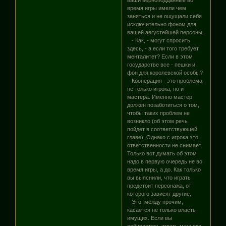
время игры имели чем
заняться и не ощущали себя
исключительно фоном для
вашей августейшей персоны.
- Как, - могут спросить
здесь, - а если того требует
менталитет? Если в этом
государстве все - пешки и
фон для королевской особы?
Кооперация - это проблема
не только игрока, но и
мастера. Именно мастер
должен позаботиться о том,
чтобы таких проблем не
возникло (об этом речь
пойдет в соответствующей
главе). Однако с игрока это
ответственности не снимает.
Только вот думать об этом
надо в первую очередь не во
время игры, а до. Как только
вы выяснили, что играть
предстоит персонажа, от
которого зависят другие.
Это, между прочим,
касается не только власть
имущих. Если вы
собираетесь играть маньяка-