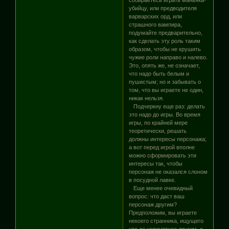
убийцу, или предводителя
варварских орд, или
страшного вампира,
подумайте предварительно,
как сделать эту роль таким
образом, чтобы не крушить
чужие роли направо и налево.
Это, опять же, не означает,
что надо быть белым и
пушистым; но и забывать о
том, что вы играете не один,
никак нельзя.
Подчеркну еще раз: делать
это надо до игры. Во время
игры, по крайней мере
теоретически, решать
должны интересы персонажа;
а вот перед игрой вполне
можно сформировать эти
интересы так, чтобы
персонаж не оказался слоном
в посудной лавке.
Еще менее очевидный
вопрос: что даст ваш
персонаж другим?
Предположим, вы играете
некоего странника, ищущего
что-то непонятное другим, с