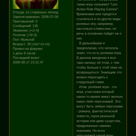
такие игры называют "Live
Action Role-Playing Games".
Откуда:
из старинных легенд.
Временами мне придется
Зарегистрирован
: 2008-07-09
ссылаться и на другие виды
Приглашений:
0
ролевых игр, например,
Сообщений:
135
настольно-словесные, но
Уважение:
[+1/-0]
речь в основном пойдет не о
Позитив:
[+9/-0]
них.
Пол:
Мужской
В дальнейшем я
Возраст:
39
[1987-05-29]
предполагаю, что читатель
Провел на форуме:
знает, что есть ролевая игра.
1 день 9 часов
Последний визит:
В данном введении я все-
2008-08-17 23:31:47
таки напишу об этом, с тем
чтобы больше к этой теме не
возвращаться. Знающим это
можно переходить к
следующей главе.
Итак: ролевая игра - это
игра, участники которой
какое-то время живут жизнью
каких-либо персонажей. Это
могут быть любые персонажи
- романа, фантастической
повести, герои реальной
истории или даже существа,
придуманные самими
игроками. Но всех
персонажей одной игры