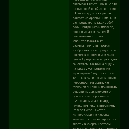
связывает нечто - обычно это
герои одной и той же истории.
Например, игроки решают
поиграть в Древний Рим. Они
распределяют между собой
роли - патрициев и плебеев,
воинов и рабов, жителей
сопредельных стран...
Масштаб может быть
разным: где-то пытаются
изобразить весь город, а то и
несколько городов или даже
целое Средиземноморье, где-
то, скажем, гостей на пиру у
патриция. На протяжении
игры игроки будут пытаться
жить, как жили, по их мнению,
персонажи, говорить, как
говорили бы они, и принимать
решения в зависимости от
целей своих персонажей.
Это напоминает театр;
только вот текста пьесы нет.
Ролевая игра - чистая
импровизация, и как она
закончится - никто заранее не
знает. Даже организаторы
игры - мастера - могут только