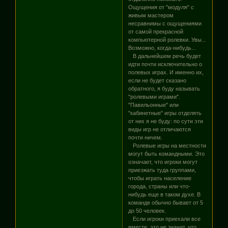
Ощущения от "модуля" с
живым мастером
несравнимы с ощущениями
от самой прекрасной
компьютерной ролевки. Увы...
Возможно, когда-нибудь...
В дальнейшем речь будет
идти почти исключительно о
полевых играх. И именно их,
если не будет сказано
обратного, я буду называть
"ролевыми играми".
"Павильонные" или
"кабинетные" игры отделять
от них я не буду: по сути эти
виды игр не отличаются
почти ничем.
Ролевые игры на местности
могут быть командными. Это
означает, что игроки могут
приезжать туда группами,
чтобы играть население
города, страны или что-
нибудь еще в таком духе. В
команде обычно бывает от 5
до 50 человек.
Если игроки приехали все
вместе, это не значит, что