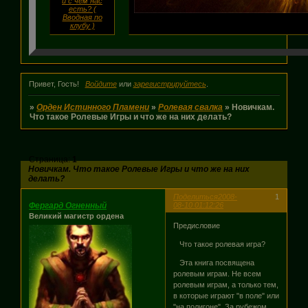
и с чем нас
есть? (
Вводная по
клубу )
Привет, Гость!
Войдите
или
зарегистрируйтесь
.
»
Орден Истинного Пламени
»
Ролевая свалка
»
Новичкам.
Что такое Ролевые Игры и что же на них делать?
Страница:
1
Новичкам. Что такое Ролевые Игры и что же на них
делать?
Поделиться
2008-
1
Фергард Огненный
08-10 01:12:26
Великий магистр ордена
Предисловие
Что такое ролевая игра?
Эта книга посвящена
ролевым играм. Не всем
ролевым играм, а только тем,
в которые играют "в поле" или
"на полигоне". За рубежом