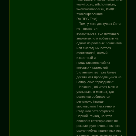
wwwlrpg.ru, alib.hotmail.ru,
wwwrolemancer.ru, ФИДО:
эхоконференция
Ru.RPG.Text).
Тем, у кого доступа к Сети
нет, придется
воспользоваться помощью
знакомых или побывать на
одном из ролевых Конвентов
или ежегодных встреч-
фестивалей, самый
известный и
представительный из
которых - казанский
Зиланткон, вот уже более
десяти лет проводящийся на
ноябрьские "праздники".
Наконец, об играх можно
услышать в местах, где
ролевики собираются
регулярно (вроде
московского Нескучного
Сада или петербургской
Черной Речки), но этот
способ я категорически не
рекомендую: очень немного
сколь-нибудь приличных игр
в самом деле рекламируется