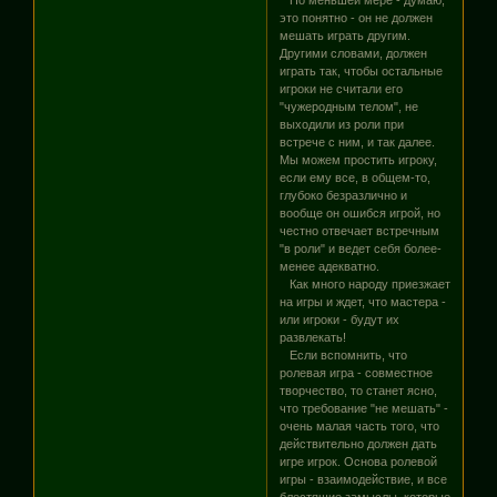
это понятно - он не должен
мешать играть другим.
Другими словами, должен
играть так, чтобы остальные
игроки не считали его
"чужеродным телом", не
выходили из роли при
встрече с ним, и так далее.
Мы можем простить игроку,
если ему все, в общем-то,
глубоко безразлично и
вообще он ошибся игрой, но
честно отвечает встречным
"в роли" и ведет себя более-
менее адекватно.
Как много народу приезжает
на игры и ждет, что мастера -
или игроки - будут их
развлекать!
Если вспомнить, что
ролевая игра - совместное
творчество, то станет ясно,
что требование "не мешать" -
очень малая часть того, что
действительно должен дать
игре игрок. Основа ролевой
игры - взаимодействие, и все
блестящие замыслы, которые