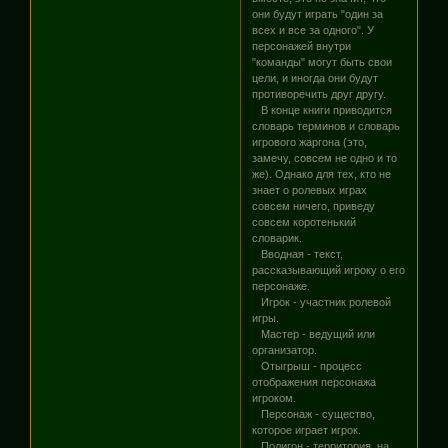
они будут играть "один за
всех и все за одного". У
персонажей внутри
"команды" могут быть свои
цели, и иногда они будут
противоречить друг другу.
В конце книги приводится
словарь терминов и словарь
игрового жаргона (это,
замечу, совсем не одно и то
же). Однако для тех, кто не
знает о ролевых играх
совсем ничего, приведу
совсем коротенький
словарик.
Вводная - текст,
рассказывающий игроку о его
персонаже.
Игрок - участник ролевой
игры.
Мастер - ведущий или
организатор.
Отыгрыш - процесс
отображения персонажа
игроком.
Персонаж - существо,
которое играет игрок.
Полигон - территория, на