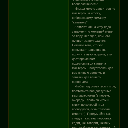
Кооперативность".
Иногда можно заявиться не
мастерам, а игроку,
собирающему команду, -
"капитану".
Заявляться на игру надо
заранее - по меньшей мере
за пару месяцев, намного
лучше - за полгода-год.
Помимо того, что это
повышает ваши шансы
получить нужную роль, это
дает время вам
подготовиться к игре, а
мастерам - подготовить для
вас личную вводную и
завязки для вашего
персонажа.
Чтобы подготовиться к игре,
прочитайте все доступные
вам материалы (в первую
очередь - правила игры и
книгу, по которой игра
проводится, если таковая
имеется). Продумайте как
следует, как ваш персонаж
ходит, как говорит, какие у
него любимые выражения... В