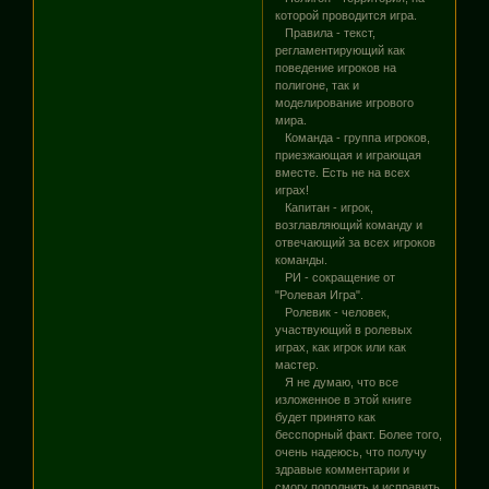
которой проводится игра.
Правила - текст,
регламентирующий как
поведение игроков на
полигоне, так и
моделирование игрового
мира.
Команда - группа игроков,
приезжающая и играющая
вместе. Есть не на всех
играх!
Капитан - игрок,
возглавляющий команду и
отвечающий за всех игроков
команды.
РИ - сокращение от
"Ролевая Игра".
Ролевик - человек,
участвующий в ролевых
играх, как игрок или как
мастер.
Я не думаю, что все
изложенное в этой книге
будет принято как
бесспорный факт. Более того,
очень надеюсь, что получу
здравые комментарии и
смогу пополнить и исправить