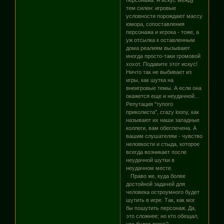
тем силен: игровые
условности порождают массу
юмора, сопоставления
персонажа и игрока - тоже, а
уж отсылка к оставленным
дома реалиям вызывают
иногда просто-таки громовой
хохот. Подавите этот искус!
Ничто так не выбивает из
игры, как шутка на
внеигровые темы. А если она
окажется еще и неудачной...
Репутация "тупого
приколиста", crazy loony, как
называют их наши западные
коллеги, вам обеспечена. А
вашим слушателям - чувство
неловкости и стыда, которое
всегда возникает после
неудачной шутки в
неудачном месте.
Право же, куда более
достойной задачей для
человека остроумного будет
шутить в игре. Так, как мог
бы пошутить персонаж. Да,
это сложнее; но кто обещал,
что будет легко?