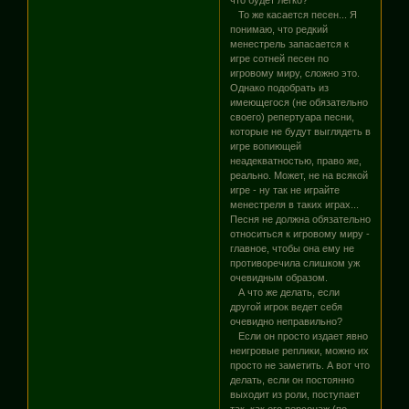
То же касается песен... Я
понимаю, что редкий
менестрель запасается к
игре сотней песен по
игровому миру, сложно это.
Однако подобрать из
имеющегося (не обязательно
своего) репертуара песни,
которые не будут выглядеть в
игре вопиющей
неадекватностью, право же,
реально. Может, не на всякой
игре - ну так не играйте
менестреля в таких играх...
Песня не должна обязательно
относиться к игровому миру -
главное, чтобы она ему не
противоречила слишком уж
очевидным образом.
А что же делать, если
другой игрок ведет себя
очевидно неправильно?
Если он просто издает явно
неигровые реплики, можно их
просто не заметить. А вот что
делать, если он постоянно
выходит из роли, поступает
так, как его персонаж (по