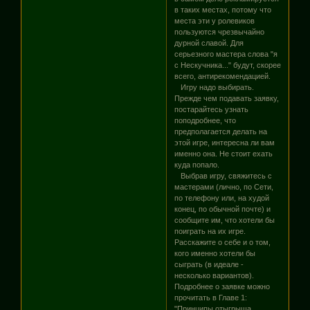
в таких местах, потому что
места эти у ролевиков
пользуются чрезвычайно
дурной славой. Для
серьезного мастера слова "я
с Нескучника..." будут, скорее
всего, антирекомендацией.
Игру надо выбирать.
Прежде чем подавать заявку,
постарайтесь узнать
поподробнее, что
предполагается делать на
этой игре, интересна ли вам
именно она. Не стоит ехать
куда попало.
Выбрав игру, свяжитесь с
мастерами (лично, по Сети,
по телефону или, на худой
конец, по обычной почте) и
сообщите им, что хотели бы
поиграть на их игре.
Расскажите о себе и о том,
кого именно хотели бы
сыграть (в идеале -
несколько вариантов).
Подробнее о заявке можно
прочитать в Главе 1:
"Принципы отыгрыша.