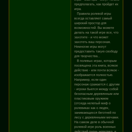
предполагать, как пройдет их
игра.
Правила ролевой игры
всегда оставляют самый
широкий простор для
возможностей. Вы можете
делать на такой игре все, что
захотите - и что может
захотеть ваш персонаж.
Немногие игры могут
предоставить такую свободу
для творчества...
В полевых играх, которым
посвящена эта книга, всякое
действие - или почти всякое -
изображается полностью.
Например, если один
персонаж сражается с другим
- игроки бьются между собой
безопасным деревянным или
пластиковым оружием
(отсюда нелепый миф о
ролевиках как о людях,
занимающихся беготней по
лесу с деревянными мечами.
На самом деле в обычной
ролевой игре роль военных
действий очень невелика, и