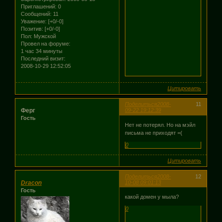
Приглашений:
0
Сообщений:
11
Уважение:
[+0/-0]
Позитив:
[+0/-0]
Пол:
Мужской
Провел на форуме:
1 час 34 минуты
Последний визит:
2008-10-29 12:52:05
Цитировать
Поделиться
2008-
11
Ферг
09-22 19:12:39
Гость
Нет не потерял. Но на мэйл
письма не приходят =(
0
Цитировать
Поделиться
2008-
12
Dracon
10-08 09:01:13
Гость
какой домен у мыла?
0