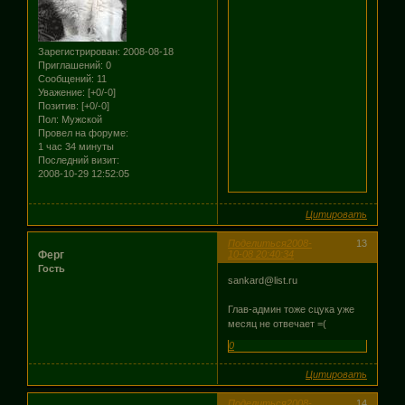
Зарегистрирован
: 2008-08-18
Приглашений:
0
Сообщений:
11
Уважение:
[+0/-0]
Позитив:
[+0/-0]
Пол:
Мужской
Провел на форуме:
1 час 34 минуты
Последний визит:
2008-10-29 12:52:05
Цитировать
Поделиться
2008-
13
Ферг
10-08 20:40:34
Гость
sankard@list.ru
Глав-админ тоже сцука уже
месяц не отвечает =(
0
Цитировать
Поделиться
2008-
14