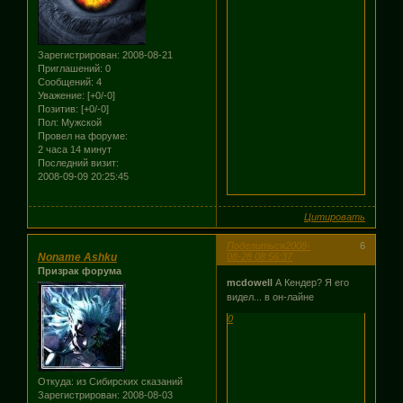
Зарегистрирован
: 2008-08-21
Приглашений:
0
Сообщений:
4
Уважение:
[+0/-0]
Позитив:
[+0/-0]
Пол:
Мужской
Провел на форуме:
2 часа 14 минут
Последний визит:
2008-09-09 20:25:45
Цитировать
Поделиться
2008-
6
Noname Ashku
08-28 08:56:37
Призрак форума
mcdowell
А Кендер? Я его
видел... в он-лайне
0
Откуда:
из Сибирских сказаний
Зарегистрирован
: 2008-08-03