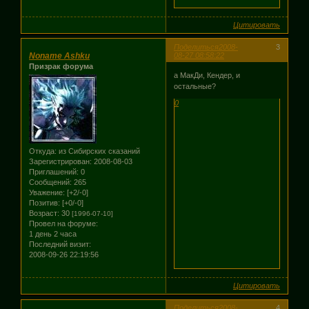
Цитировать
Поделиться
2008-
3
Noname Ashku
08-27 08:58:22
Призрак форума
а МакДи, Кендер, и
остальные?
0
Откуда:
из Сибирских сказаний
Зарегистрирован
: 2008-08-03
Приглашений:
0
Сообщений:
265
Уважение:
[+2/-0]
Позитив:
[+0/-0]
Возраст:
30
[1996-07-10]
Провел на форуме:
1 день 2 часа
Последний визит:
2008-09-26 22:19:56
Цитировать
Поделиться
2008-
4