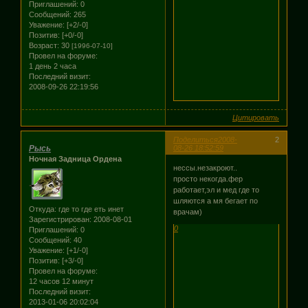
Приглашений:
0
Сообщений:
265
Уважение:
[+2/-0]
Позитив:
[+0/-0]
Возраст:
30
[1996-07-10]
Провел на форуме:
1 день 2 часа
Последний визит:
2008-09-26 22:19:56
Цитировать
Поделиться
2008-
2
Рысь
08-26 18:52:59
Ночная Задница Ордена
нессы.незакроют..
просто некогда.фер
работает,эл и мед где то
шляются а мя бегает по
Откуда:
где то где еть инет
врачам)
Зарегистрирован
: 2008-08-01
0
Приглашений:
0
Сообщений:
40
Уважение:
[+1/-0]
Позитив:
[+3/-0]
Провел на форуме:
12 часов 12 минут
Последний визит:
2013-01-06 20:02:04