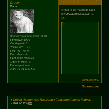
Dracon
10-16 20:57:54
Гость
Странно, на mail.ru по идее
письма должны доходить,
хз...
0
Зарегистрирован
: 2008-08-18
Приглашений:
0
Сообщений:
11
Уважение:
[+0/-0]
Позитив:
[+0/-0]
Пол:
Мужской
Провел на форуме:
1 час 34 минуты
Последний визит:
2008-10-29 12:52:05
Цитировать
Ответить
Страница:
1
»
Орден Истинного Пламени
»
Трактир Пьяная Кошка.
»
Вот опят ь((((