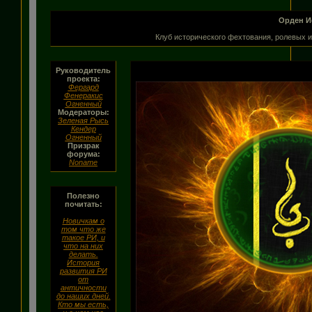
Орден И
Клуб исторического фехтования, ролевых и
Руководитель
проекта:
Фергард
Фенеракис
Огненный
Модераторы:
Зеленая Рысь
Кендер
Огненный
Призрак
форума:
Noname
Полезно
почитать:
Новичкам о
том что же
такое РИ, и
что на них
делать.
История
развития РИ
от
античности
до наших дней.
Кто мы есть,