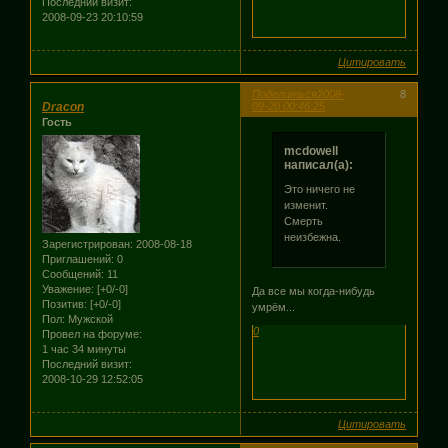
Последний визит:
2008-09-23 20:10:59
Цитировать
Поделиться
2008-
8
Dracon
09-20 00:46:25
Гость
mcdowell
написал(а):
Это ничего не
изменит.
Смерть
неизбежна.
Зарегистрирован
: 2008-08-18
Приглашений:
0
Сообщений:
11
Уважение:
[+0/-0]
Да все мы когда-нибудь
Позитив:
[+0/-0]
умрём...
Пол:
Мужской
0
Провел на форуме:
1 час 34 минуты
Последний визит:
2008-10-29 12:52:05
Цитировать