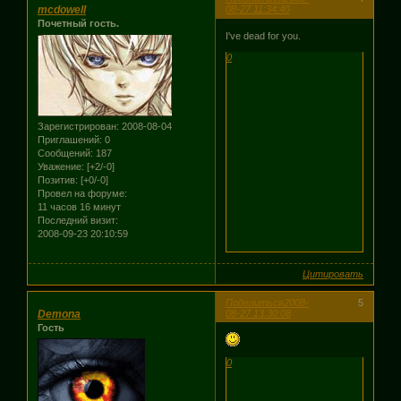
mcdowell
08-27 11:34:40
Почетный гость.
I've dead for you.
0
Зарегистрирован
: 2008-08-04
Приглашений:
0
Сообщений:
187
Уважение:
[+2/-0]
Позитив:
[+0/-0]
Провел на форуме:
11 часов 16 минут
Последний визит:
2008-09-23 20:10:59
Цитировать
Поделиться
2008-
5
Demona
08-27 13:30:08
Гость
0