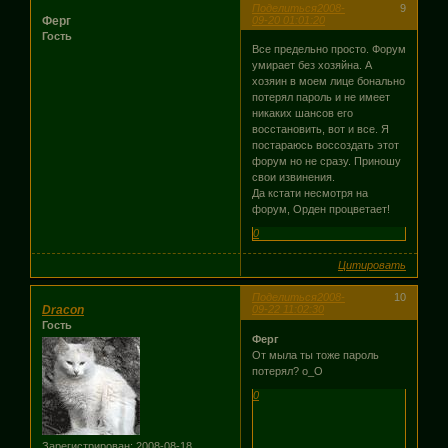
Поделиться
2008-
9
Ферг
09-20 01:01:20
Гость
Все предельно просто. Форум
умирает без хозяйна. А
хозяин в моем лице бонально
потерял пароль и не имеет
никаких шансов его
восстановить, вот и все. Я
постараюсь воссоздать этот
форум но не сразу. Приношу
свои извинения.
Да кстати несмотря на
форум, Орден процветает!
0
Цитировать
Поделиться
2008-
10
Dracon
09-22 11:02:30
Гость
Ферг
От мыла ты тоже пароль
потерял? о_О
0
Зарегистрирован
: 2008-08-18