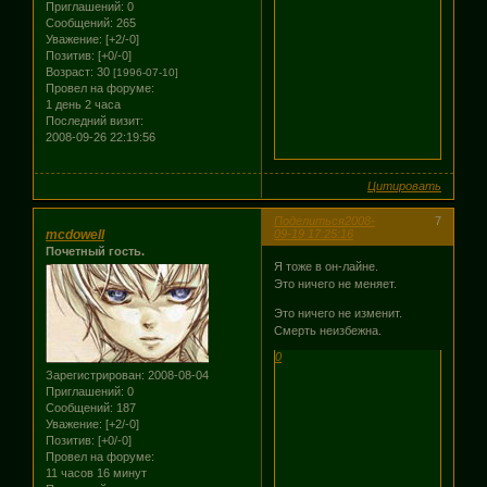
Приглашений:
0
Сообщений:
265
Уважение:
[+2/-0]
Позитив:
[+0/-0]
Возраст:
30
[1996-07-10]
Провел на форуме:
1 день 2 часа
Последний визит:
2008-09-26 22:19:56
Цитировать
Поделиться
2008-
7
mcdowell
09-19 17:25:16
Почетный гость.
Я тоже в он-лайне.
Это ничего не меняет.
Это ничего не изменит.
Смерть неизбежна.
0
Зарегистрирован
: 2008-08-04
Приглашений:
0
Сообщений:
187
Уважение:
[+2/-0]
Позитив:
[+0/-0]
Провел на форуме:
11 часов 16 минут