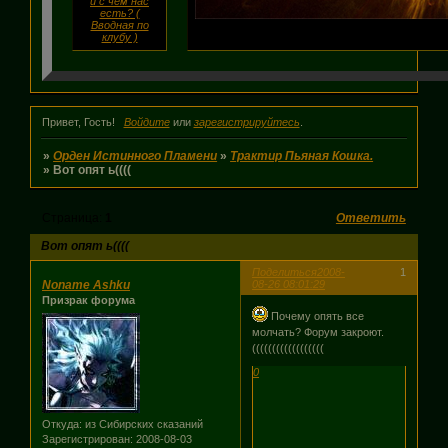
и с чем нас
есть? (
Вводная по
клубу )
Привет, Гость!
Войдите
или
зарегистрируйтесь
.
»
Орден Истинного Пламени
»
Трактир Пьяная Кошка.
»
Вот опят ь((((
Страница:
1
Ответить
Вот опят ь((((
Поделиться
2008-
1
Noname Ashku
08-26 08:01:29
Призрак форума
Почему опять все
молчать? Форум закроют.
((((((((((((((((((
0
Откуда:
из Сибирских сказаний
Зарегистрирован
: 2008-08-03